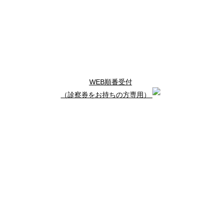
●
情報通信機器の活用
●
明細書発行体制等加算
●
後発医薬品調剤体制加算1・2・3
●
ベースアップ評価料
詳しくはこちら
WEB順番受付
（診察券をお持ちの方専用）
初めて受診をご希望の方は
上記のWEB問診をご利用頂きますと
診察がスムーズです
© 2026 槇林内科医院
トップ
医院案内
院内・設備紹介