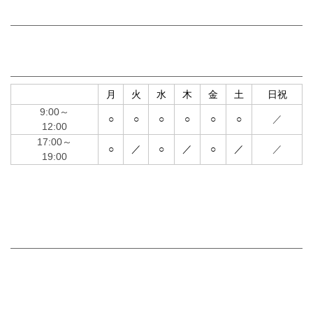
■
診療案内
●
内科
●
腎臓内科
■
診療時間
月
火
水
木
金
土
日祝
9:00～
○
○
○
○
○
○
／
12:00
17:00～
○
／
○
／
○
／
／
19:00
（受付開始は30分前からです）
●
休診日：日曜日･祝日
■
施設基準
●
医療DX 推進体制整備加算
●
一般名処方加算
●
遠隔連携診療
●
医療情報取得加算